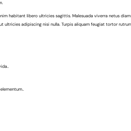
m.
m habitant libero ultricies sagittis. Malesuada viverra netus diam 
 ultricies adipiscing nisi nulla. Turpis aliquam feugiat tortor rutr
ida..
 elementum..