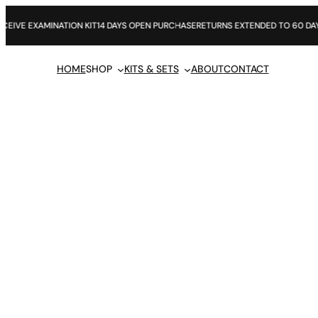
Skip
to
 DAYS OPEN PURCHASE
RETURNS EXTENDED TO 60 DAYS
2 YEAR GUARANTEE
24HR
content
HOME
SHOP
KITS & SETS
ABOUT
CONTACT