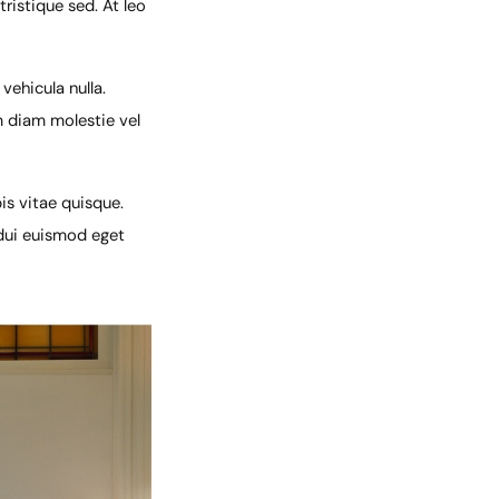
ristique sed. At leo
vehicula nulla.
um diam molestie vel
is vitae quisque.
 dui euismod eget