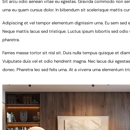
Sit arcu odio aenean vitae eu egestas. Gravida commodo non sem 
urna eu quam cursus dolor. In bibendum sit scelerisque mattis cu
Adipiscing et vel tempor elementum dignissim urna. Eu sem sed eni
Neque mattis lacus sed tristique. Luctus ipsum lobortis sed odio ut
pharetra.
Fames massa tortor sit nisl sit. Duis nulla tempus quisque et di
Vulputate duis vel et odio hendrerit magna. Nec lacus dui egestas 
donec. Pharetra leo sed felis urna. At a viverra urna elementum tris