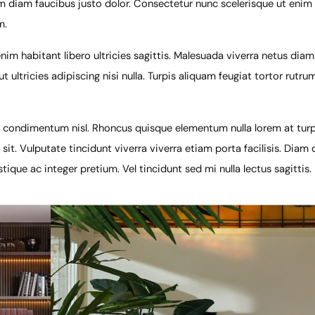
diam faucibus justo dolor. Consectetur nunc scelerisque ut enim t
m.
m habitant libero ultricies sagittis. Malesuada viverra netus diam 
 ultricies adipiscing nisi nulla. Turpis aliquam feugiat tortor rutr
am condimentum nisl. Rhoncus quisque elementum nulla lorem at turp
sit. Vulputate tincidunt viverra viverra etiam porta facilisis. Diam
tique ac integer pretium. Vel tincidunt sed mi nulla lectus sagittis.