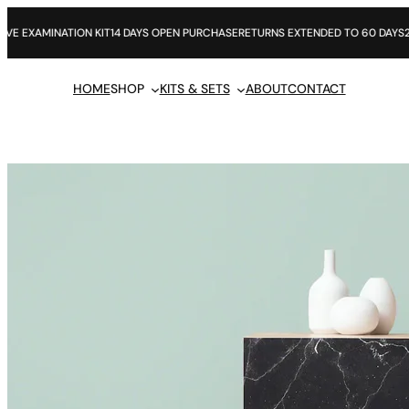
Skip
to
S OPEN PURCHASE
RETURNS EXTENDED TO 60 DAYS
2 YEAR GUARANTEE
24HR CU
content
HOME
SHOP
KITS & SETS
ABOUT
CONTACT