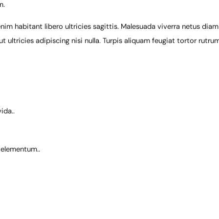
m.
m habitant libero ultricies sagittis. Malesuada viverra netus diam 
 ultricies adipiscing nisi nulla. Turpis aliquam feugiat tortor rutr
ida..
 elementum..