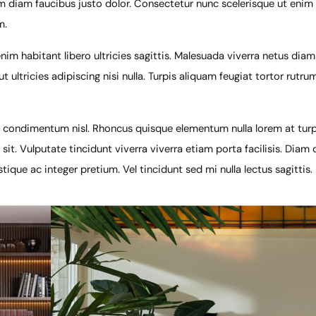
diam faucibus justo dolor. Consectetur nunc scelerisque ut enim t
m.
m habitant libero ultricies sagittis. Malesuada viverra netus diam 
 ultricies adipiscing nisi nulla. Turpis aliquam feugiat tortor rutr
am condimentum nisl. Rhoncus quisque elementum nulla lorem at turp
sit. Vulputate tincidunt viverra viverra etiam porta facilisis. Diam
tique ac integer pretium. Vel tincidunt sed mi nulla lectus sagittis.