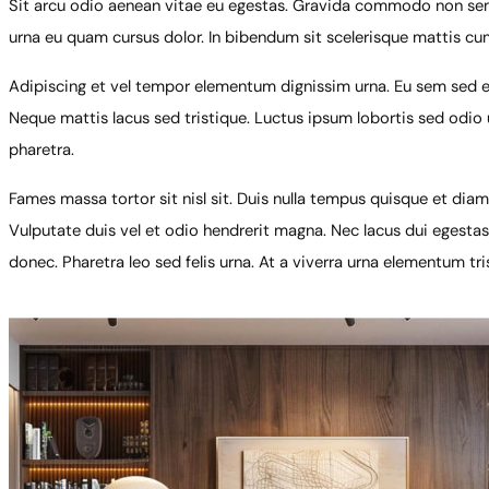
Sit arcu odio aenean vitae eu egestas. Gravida commodo non sem 
urna eu quam cursus dolor. In bibendum sit scelerisque mattis cu
Adipiscing et vel tempor elementum dignissim urna. Eu sem sed eni
Neque mattis lacus sed tristique. Luctus ipsum lobortis sed odio ut
pharetra.
Fames massa tortor sit nisl sit. Duis nulla tempus quisque et di
Vulputate duis vel et odio hendrerit magna. Nec lacus dui egestas 
donec. Pharetra leo sed felis urna. At a viverra urna elementum tris