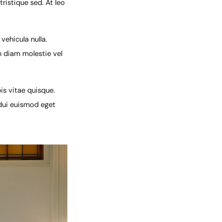
ristique sed. At leo
vehicula nulla.
um diam molestie vel
is vitae quisque.
 dui euismod eget